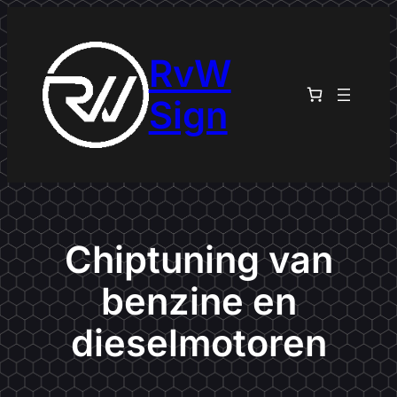
Ga
naar
RvW
de
inhoud
Sign
Chiptuning van
benzine en
dieselmotoren